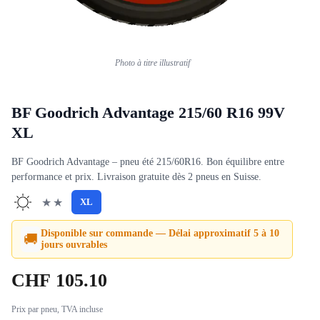
Photo à titre illustratif
BF Goodrich Advantage 215/60 R16 99V
XL
BF Goodrich Advantage – pneu été 215/60R16. Bon équilibre entre
performance et prix. Livraison gratuite dès 2 pneus en Suisse.
★★
XL
Disponible sur commande — Délai approximatif 5 à 10
🚚
jours ouvrables
CHF
105.10
Prix par pneu, TVA incluse