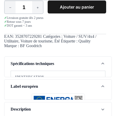
Ajouter au panier
quantité
de
BF
✓
Livraison gratuite dès 2 pneus
✓
Retour sous 7 jours
Goodrich
✓
DOT garanti < 3 ans
Advantage
215/60
R16
EAN:
3528707229281
Catégories :
Voiture / SUV/4x4 /
99V
Utilitaire
,
Voiture de tourisme
,
Été
Étiquette :
Quality
XL
Marque :
BF Goodrich
Spécifications techniques
IDENTIFICATION
Marque
BF Goodrich
Label européen
Modèle
Advantage
Saison
Été
Description
Type de véhicule
Tourisme