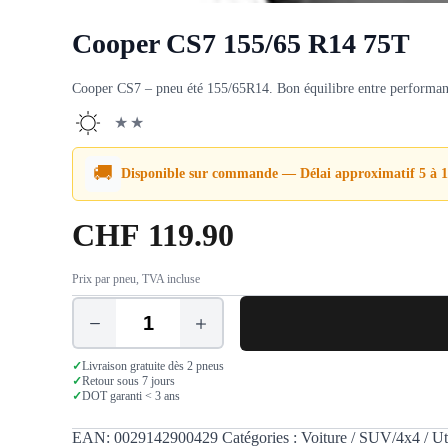
Cooper CS7 155/65 R14 75T
Cooper CS7 – pneu été 155/65R14. Bon équilibre entre performance
★★
🚚
Disponible sur commande — Délai approximatif 5 à 1
CHF
119.90
Prix par pneu, TVA incluse
quantité
de
Cooper
✓
Livraison gratuite dès 2 pneus
CS7
✓
Retour sous 7 jours
✓
DOT garanti < 3 ans
155/65
R14
75T
EAN:
0029142900429
Catégories :
Voiture / SUV/4x4 / Uti