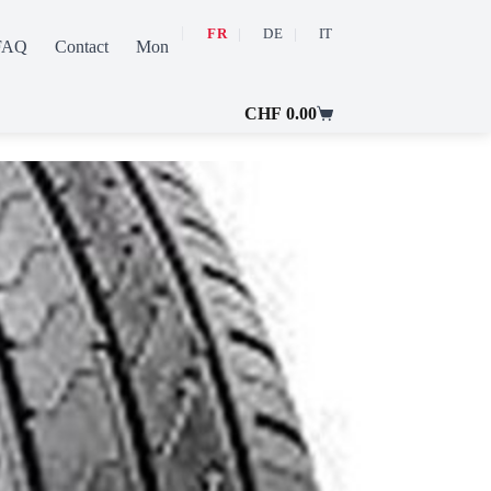
FR
DE
IT
FAQ
Contact
Mon compte
CHF
0.00
Panier
d’achat