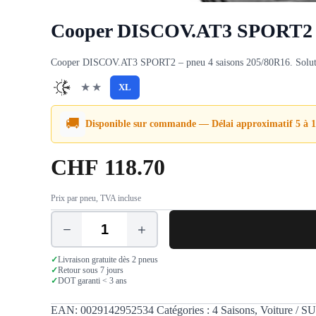
Cooper DISCOV.AT3 SPORT2 
Cooper DISCOV.AT3 SPORT2 – pneu 4 saisons 205/80R16. Solution p
★★
XL
🚚
Disponible sur commande — Délai approximatif 5 à 1
CHF
118.70
Prix par pneu, TVA incluse
quantité
de
Cooper
✓
Livraison gratuite dès 2 pneus
DISCOV.AT3
✓
Retour sous 7 jours
✓
DOT garanti < 3 ans
SPORT2
205/80
R16
EAN:
0029142952534
Catégories :
4 Saisons
,
Voiture / SU