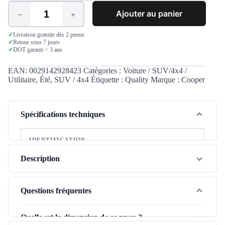
Ajouter au panier
quantité
de
Cooper
✓
Livraison gratuite dès 2 pneus
✓
Retour sous 7 jours
Discoverer
✓
DOT garanti < 3 ans
Att
225/55
R17
EAN:
0029142928423
Catégories :
Voiture / SUV/4x4 /
101H
Utilitaire
,
Été
,
SUV / 4x4
Étiquette :
Quality
Marque :
Cooper
XL
Spécifications techniques
IDENTIFICATION
Marque
Cooper
Description
Modèle
Discoverer Att
Le Cooper Discoverer Att (225/55R17) est un pneu été
Saison
Été
polyvalent qui allie performance et budget maîtrisé.
Questions fréquentes
Adapté aux conditions estivales suisses, il offre un bon
Type de véhicule
SUV / 4x4
confort de roulement et une adhérence fiable pour vos
Quelle est la dimension de ce pneu ?
Gamme
Qualité