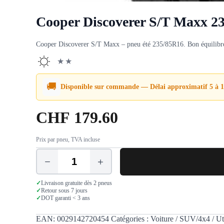
Cooper Discoverer S/T Maxx 2
Cooper Discoverer S/T Maxx – pneu été 235/85R16. Bon équilibre e
★★
🚚
Disponible sur commande — Délai approximatif 5 à 1
CHF
179.60
Prix par pneu, TVA incluse
quantité
de
Cooper
✓
Livraison gratuite dès 2 pneus
Discoverer
✓
Retour sous 7 jours
✓
DOT garanti < 3 ans
S/T
Maxx
235/85
EAN:
0029142720454
Catégories :
Voiture / SUV/4x4 / Uti