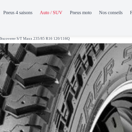
Pneus 4 saisons
Auto / SUV
Pneus moto
Nos conseils
Discoverer S/T Maxx 235/85 R16 120/116Q