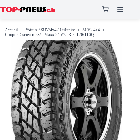
Passer
au
Accueil
Voiture / SUV/4x4 / Utilitaire
SUV / 4x4
contenu
Cooper Discoverer S/T Maxx 245/75 R16 120/116Q