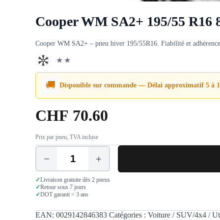
Cooper WM SA2+ 195/55 R16 
Cooper WM SA2+ – pneu hiver 195/55R16. Fiabilité et adhérence hi
★★
🚚
Disponible sur commande — Délai approximatif 5 à 1
CHF
70.60
Prix par pneu, TVA incluse
quantité
de
Cooper
✓
Livraison gratuite dès 2 pneus
WM
✓
Retour sous 7 jours
✓
DOT garanti < 3 ans
SA2+
195/55
R16
EAN:
0029142846383
Catégories :
Voiture / SUV/4x4 / Uti