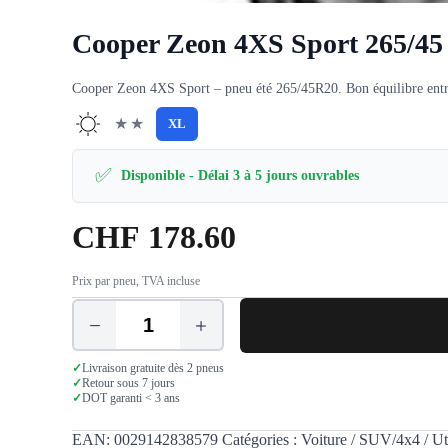
Cooper Zeon 4XS Sport 265/4
Cooper Zeon 4XS Sport – pneu été 265/45R20. Bon équilibre entre 
★★
XL
✅
Disponible - Délai 3 à 5 jours ouvrables
CHF
178.60
Prix par pneu, TVA incluse
quantité
de
Cooper
✓
Livraison gratuite dès 2 pneus
Zeon
✓
Retour sous 7 jours
✓
DOT garanti < 3 ans
4XS
Sport
265/45
EAN:
0029142838579
Catégories :
Voiture / SUV/4x4 / Uti