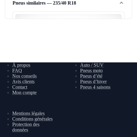
Pneus similaires — 235/40 R18
Caractéristiques principales
Ce pneu est-il adapté à toutes les saisons ?
DIMENSIONS & INDICES
Tenue de route précise sur sol sec
Dimension
235/40 R18 95Y XL
La livraison est-elle gratuite ?
Adhérence renforcée sur chaussée mouillée et sous
Largeur
235
la pluie
Faible résistance au roulement pour consommation
Hauteur
40
réduite
Diamètre
18
Extra Load (XL) : indice de charge renforcé pour
Type de construction
R
véhicules lourds
À propos
Auto / SUV
Dimension 235/40R18 — indice de charge 95,
Indice de charge
95 (max 690 kg)
FAQ
Pneus moto
indice de vitesse Y
Nos conseils
Pneus d’été
Indice de vitesse
Y (max 300 km/h)
Avis clients
Pneus d’hiver
Idéal pour la conduite estivale en Suisse, ce pneu offre
Contact
Pneus 4 saisons
une tenue de route sûre sur routes sèches et un freinage
Mon compte
SPÉCIFICATIONS
fiable sous la pluie. Parfait pour vos déplacements
Extra Load (XL)
Oui
quotidiens comme pour les escapades estivales.
Marque fiable offrant un excellent rapport qualité-prix.
Mentions légales
Conditions générales
RÉFÉRENCES
Livraison gratuite dès 2 pneus en Suisse sur top-pneus.ch.
Protection des
★★★
EV
XL
Prix TTC incluant la TVA suisse. Satisfaction garantie.
Numéro fabricant
S350691
données
Goodyear Eagle F1 Asymmetric 6 235/40 R18 95Y XL EV