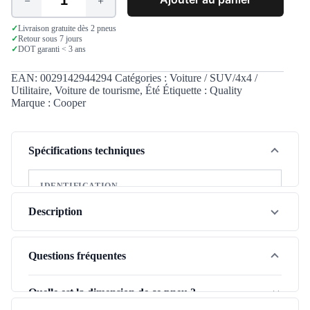
quantité
de
Cooper
✓
Livraison gratuite dès 2 pneus
✓
Retour sous 7 jours
Zeon
✓
DOT garanti < 3 ans
CS8
235/40
R18
EAN:
0029142944294
Catégories :
Voiture / SUV/4x4 /
95Y
Utilitaire
,
Voiture de tourisme
,
Été
Étiquette :
Quality
XL
Marque :
Cooper
Spécifications techniques
IDENTIFICATION
Marque
Cooper
Description
Modèle
Zeon CS8
Le Cooper Zeon CS8 (235/40R18) est un pneu été
Saison
Été
polyvalent qui allie performance et budget maîtrisé.
Questions fréquentes
Adapté aux conditions estivales suisses, il offre un bon
Type de véhicule
Tourisme
confort de roulement et une adhérence fiable pour vos
Quelle est la dimension de ce pneu ?
Gamme
Qualité
trajets quotidiens.