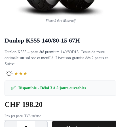
Photo à titre illustratif
Dunlop K555 140/80-15 67H
Dunlop K555 – pneu été premium 140/80D15. Tenue de route
optimale sur sol sec et mouillé. Livraison gratuite dès 2 pneus en
Suisse.
★★★
✅
Disponible - Délai 3 à 5 jours ouvrables
CHF
198.20
Prix par pneu, TVA incluse