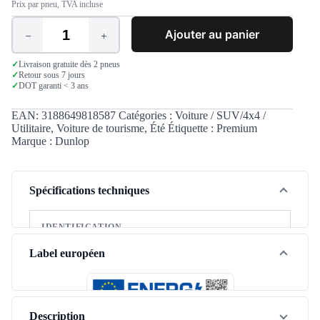
Prix par pneu, TVA incluse
Ajouter au panier
quantité
de
Dunlop
✓
Livraison gratuite dès 2 pneus
✓
Retour sous 7 jours
Sport
✓
DOT garanti < 3 ans
BluResponse
185/60
R15
EAN:
3188649818587
Catégories :
Voiture / SUV/4x4 /
88H
Utilitaire
,
Voiture de tourisme
,
Été
Étiquette :
Premium
XL
Marque :
Dunlop
Spécifications techniques
IDENTIFICATION
Marque
Dunlop
Label européen
Modèle
Sport BluResponse
Saison
Été
Description
Type de véhicule
Tourisme