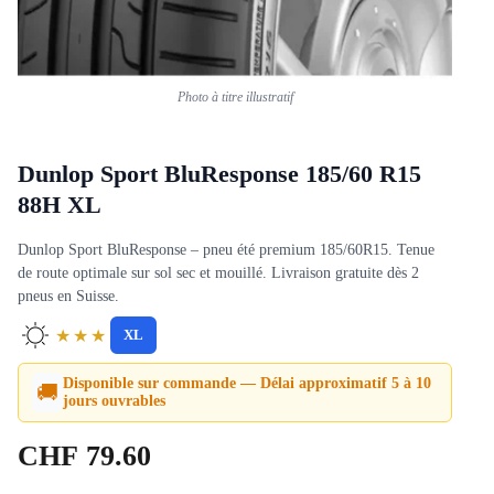
Photo à titre illustratif
Dunlop Sport BluResponse 185/60 R15
88H XL
Dunlop Sport BluResponse – pneu été premium 185/60R15. Tenue
de route optimale sur sol sec et mouillé. Livraison gratuite dès 2
pneus en Suisse.
★★★
XL
Disponible sur commande — Délai approximatif 5 à 10
🚚
jours ouvrables
CHF
79.60