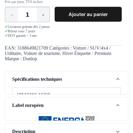
Prix par pneu, TVA incluse
Ajouter au panier
quantité
de
Dunlop
✓
Livraison gratuite dès 2 pneus
✓
Retour sous 7 jours
Winter
✓
DOT garanti < 3 ans
Response
2
195/65
EAN:
3188649821709
Catégories :
Voiture / SUV/4x4 /
R15
Utilitaire
,
Voiture de tourisme
,
Hiver
Étiquette :
Premium
95T
Marque :
Dunlop
XL
Spécifications techniques
IDENTIFICATION
Marque
Dunlop
Label européen
Modèle
Winter Response 2
Saison
Hiver
Description
Type de véhicule
Tourisme