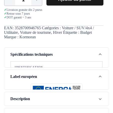
quantité
de
Kormoran
✓
Livraison gratuite dès 2 pneus
✓
Retour sous 7 jours
Snowpro
✓
DOT garanti < 3 ans
175/65
R14
82T
EAN:
3528700946765
Catégories :
Voiture / SUV/4x4 /
Utilitaire
,
Voiture de tourisme
,
Hiver
Étiquette :
Budget
Marque :
Kormoran
Spécifications techniques
IDENTIFICATION
Marque
Kormoran
Label européen
Modèle
Snowpro
Saison
Hiver
Description
Type de véhicule
Tourisme
Gamme
Budget
Le Kormoran Snowpro en 175/65R14 est un pneu hiver