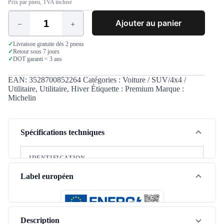
Prix par pneu, TVA incluse
Ajouter au panier
quantité
de
Michelin
✓
Livraison gratuite dès 2 pneus
✓
Retour sous 7 jours
Agilis
✓
DOT garanti < 3 ans
Alpin
205/65
R16C
EAN:
3528700852264
Catégories :
Voiture / SUV/4x4 /
107/105T
Utilitaire
,
Utilitaire
,
Hiver
Étiquette :
Premium
Marque :
Michelin
Spécifications techniques
IDENTIFICATION
Marque
Michelin
Label européen
Modèle
Agilis Alpin
Saison
Hiver
Description
Type de véhicule
Utilitaire