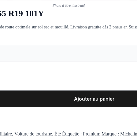
Photo à titre illustratif
/55 R19 101Y
route optimale sur sol sec et mouillé. Livraison gratuite dès 2 pneus en Suis
Ajouter au panier
litaire
,
Voiture de tourisme
,
Été
Étiquette :
Premium
Marque :
Micheli