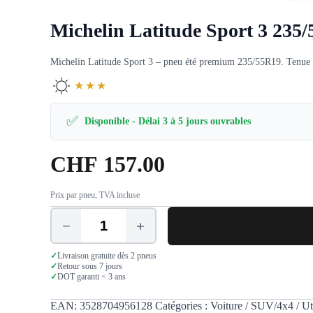
Michelin Latitude Sport 3 235
Michelin Latitude Sport 3 – pneu été premium 235/55R19. Tenue de 
★★★
✅
Disponible - Délai 3 à 5 jours ouvrables
CHF
157.00
Prix par pneu, TVA incluse
quantité
de
Michelin
✓
Livraison gratuite dès 2 pneus
Latitude
✓
Retour sous 7 jours
✓
DOT garanti < 3 ans
Sport
3
235/55
EAN:
3528704956128
Catégories :
Voiture / SUV/4x4 / Uti