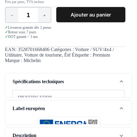
Prix par pneu, TVA incluse
Ajouter au panier
quantité
de
Michelin
✓
Livraison gratuite dès 2 pneus
✓
Retour sous 7 jours
Pilot
✓
DOT garanti < 3 ans
Sport
4
235/45
EAN:
3528701668406
Catégories :
Voiture / SUV/4x4 /
R19
Utilitaire
,
Voiture de tourisme
,
Été
Étiquette :
Premium
99Y
Marque :
Michelin
XL
Spécifications techniques
IDENTIFICATION
Marque
Michelin
Label européen
Modèle
Pilot Sport 4
Saison
Été
Description
Type de véhicule
Tourisme