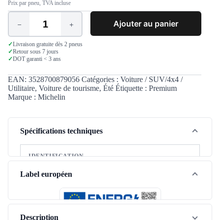
Prix par pneu, TVA incluse
Ajouter au panier
quantité
de
Michelin
✓
Livraison gratuite dès 2 pneus
✓
Retour sous 7 jours
Pilot
✓
DOT garanti < 3 ans
Sport
5
225/40
EAN:
3528700879056
Catégories :
Voiture / SUV/4x4 /
ZR19
Utilitaire
,
Voiture de tourisme
,
Été
Étiquette :
Premium
(93Y)
Marque :
Michelin
XL
Spécifications techniques
IDENTIFICATION
Marque
Michelin
Label européen
Modèle
Pilot Sport 5
Saison
Été
Description
Type de véhicule
Tourisme