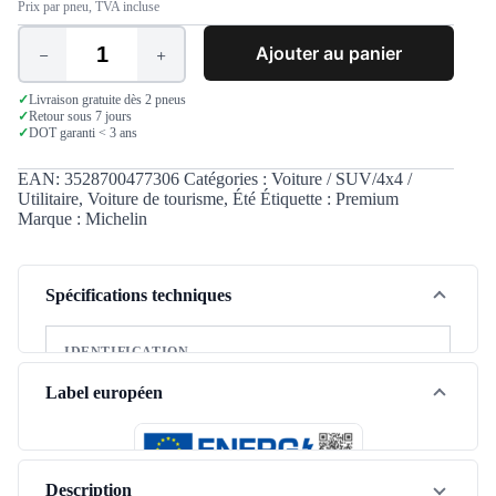
Prix par pneu, TVA incluse
Ajouter au panier
quantité
de
Michelin
✓
Livraison gratuite dès 2 pneus
✓
Retour sous 7 jours
Pilot
✓
DOT garanti < 3 ans
Sport
5
245/40
EAN:
3528700477306
Catégories :
Voiture / SUV/4x4 /
ZR17
Utilitaire
,
Voiture de tourisme
,
Été
Étiquette :
Premium
(95Y)
Marque :
Michelin
XL
Spécifications techniques
IDENTIFICATION
Marque
Michelin
Label européen
Modèle
Pilot Sport 5
Saison
Été
Description
Type de véhicule
Tourisme