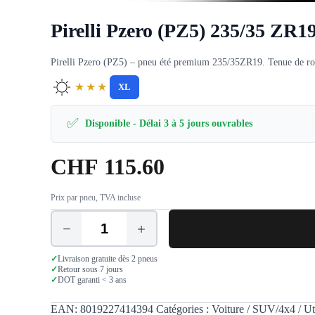
Pirelli Pzero (PZ5) 235/35 ZR1
Pirelli Pzero (PZ5) – pneu été premium 235/35ZR19. Tenue de route
★★★
XL
✅
Disponible - Délai 3 à 5 jours ouvrables
CHF
115.60
Prix par pneu, TVA incluse
quantité
de
Pirelli
✓
Livraison gratuite dès 2 pneus
Pzero
✓
Retour sous 7 jours
✓
DOT garanti < 3 ans
(PZ5)
235/35
ZR19
EAN:
8019227414394
Catégories :
Voiture / SUV/4x4 / Uti