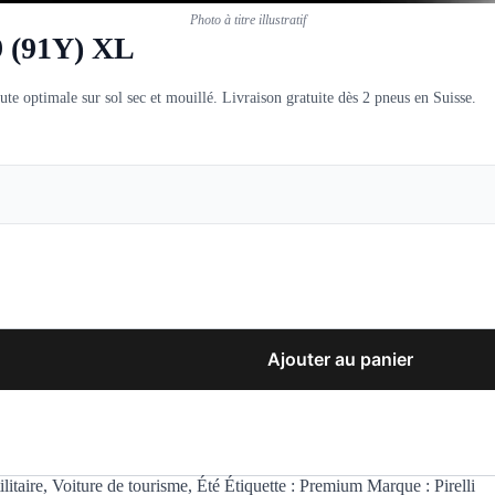
Photo à titre illustratif
9 (91Y) XL
 optimale sur sol sec et mouillé. Livraison gratuite dès 2 pneus en Suisse.
Ajouter au panier
litaire
,
Voiture de tourisme
,
Été
Étiquette :
Premium
Marque :
Pirelli