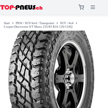
Zum
Inhalt
Start
PKW / SUV/4x4 / Transporter
SUV / 4x4
springen
Cooper Discoverer S/T Maxx 235/85 R16 120/116Q