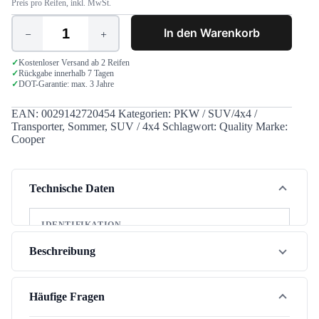
Preis pro Reifen, inkl. MwSt.
In den Warenkorb
Cooper
Discoverer
S/T
✓
Kostenloser Versand ab 2 Reifen
✓
Rückgabe innerhalb 7 Tagen
Maxx
✓
DOT-Garantie: max. 3 Jahre
235/85
R16
120/116Q
EAN:
0029142720454
Kategorien:
PKW / SUV/4x4 /
Menge
Transporter
,
Sommer
,
SUV / 4x4
Schlagwort:
Quality
Marke:
Cooper
Technische Daten
IDENTIFIKATION
Marke
Cooper
Beschreibung
Modell
Discoverer S/T Maxx
Der Cooper Discoverer S/T Maxx (235/85R16) ist ein
Jahreszeit
Sommer
vielseitiger Sommerreifen, der Leistung und attraktiven
Häufige Fragen
Preis verbindet. Für Schweizer Sommerverhältnisse
Fahrzeugtyp
SUV / 4x4