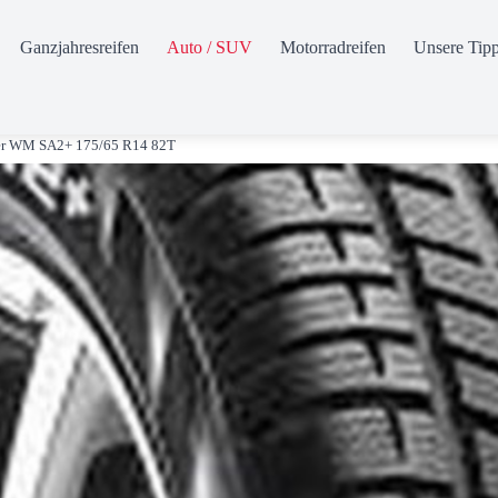
Ganzjahresreifen
Auto / SUV
Motorradreifen
Unsere Tip
r WM SA2+ 175/65 R14 82T