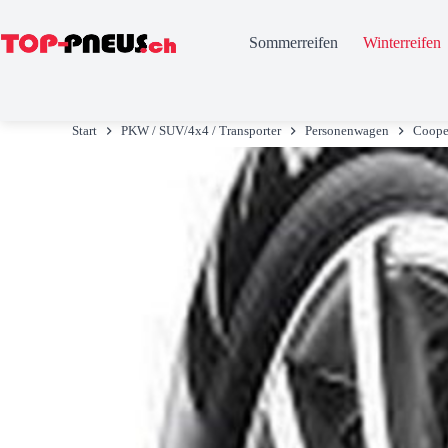
Sommerreifen
Winterreifen
Zum
Inhalt
Start
PKW / SUV/4x4 / Transporter
Personenwagen
Coope
springen