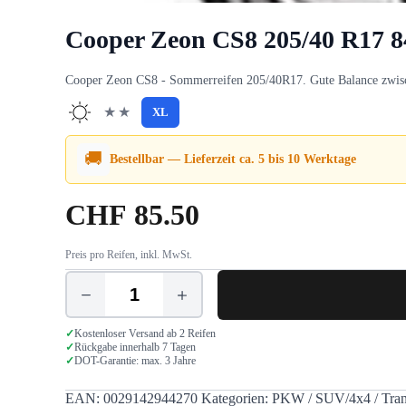
Cooper Zeon CS8 205/40 R17 
Cooper Zeon CS8 - Sommerreifen 205/40R17. Gute Balance zwische
★★
XL
🚚
Bestellbar — Lieferzeit ca. 5 bis 10 Werktage
CHF
85.50
Preis pro Reifen, inkl. MwSt.
Cooper
Zeon
CS8
✓
Kostenloser Versand ab 2 Reifen
205/40
✓
Rückgabe innerhalb 7 Tagen
✓
DOT-Garantie: max. 3 Jahre
R17
84Y
XL
EAN:
0029142944270
Kategorien:
PKW / SUV/4x4 / Tran