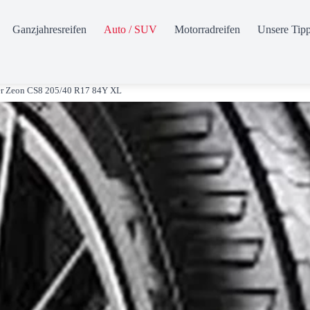
Ganzjahresreifen
Auto / SUV
Motorradreifen
Unsere Tip
r Zeon CS8 205/40 R17 84Y XL