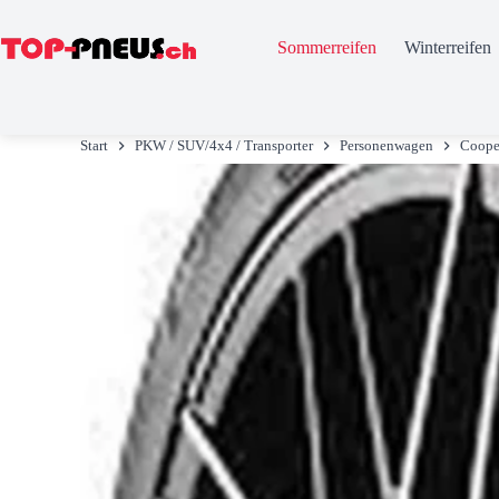
Sommerreifen
Winterreifen
Zum
Inhalt
Start
PKW / SUV/4x4 / Transporter
Personenwagen
Coope
springen