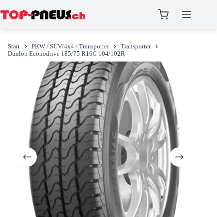
Zum
Inhalt
Start
PKW / SUV/4x4 / Transporter
Transporter
springen
Dunlop Econodrive 185/75 R16C 104/102R