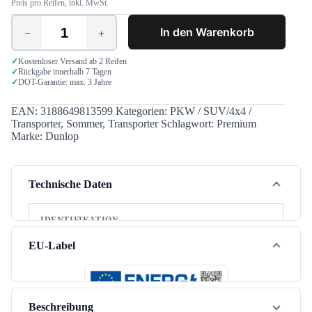
Preis pro Reifen, inkl. MwSt.
In den Warenkorb
Dunlop
Econodrive
185/75
✓
Kostenloser Versand ab 2 Reifen
✓
Rückgabe innerhalb 7 Tagen
R16C
✓
DOT-Garantie: max. 3 Jahre
104/102R
Menge
EAN:
3188649813599
Kategorien:
PKW / SUV/4x4 /
Transporter
,
Sommer
,
Transporter
Schlagwort:
Premium
Marke:
Dunlop
Technische Daten
IDENTIFIKATION
Marke
Dunlop
EU-Label
Modell
Econodrive
Jahreszeit
Sommer
Beschreibung
Fahrzeugtyp
Transporter