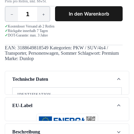
Preis pro Reifen, inkl. MwSt.
In den Warenkorb
Dunlop
Sport
BluResponse
✓
Kostenloser Versand ab 2 Reifen
✓
Rückgabe innerhalb 7 Tagen
185/55
✓
DOT-Garantie: max. 3 Jahre
R14
80H
Menge
EAN:
3188649818549
Kategorien:
PKW / SUV/4x4 /
Transporter
,
Personenwagen
,
Sommer
Schlagwort:
Premium
Marke:
Dunlop
Technische Daten
IDENTIFIKATION
Marke
Dunlop
EU-Label
Modell
Sport BluResponse
Jahreszeit
Sommer
Beschreibung
Fahrzeugtyp
PKW