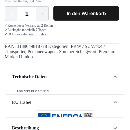
Preis pro Reifen, inkl. MwSt.
In den Warenkorb
Dunlop
Sport
BluResponse
✓
Kostenloser Versand ab 2 Reifen
✓
Rückgabe innerhalb 7 Tagen
205/60
✓
DOT-Garantie: max. 3 Jahre
R15
91H
Menge
EAN:
3188649818778
Kategorien:
PKW / SUV/4x4 /
Transporter
,
Personenwagen
,
Sommer
Schlagwort:
Premium
Marke:
Dunlop
Technische Daten
IDENTIFIKATION
Marke
Dunlop
EU-Label
Modell
Sport BluResponse
Jahreszeit
Sommer
Beschreibung
Fahrzeugtyp
PKW