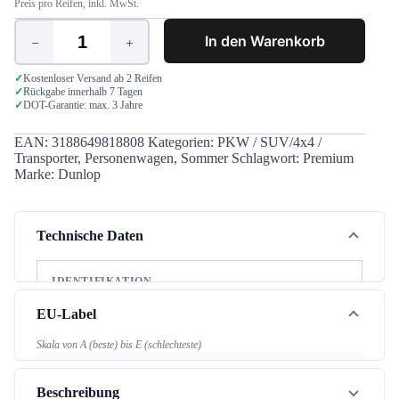
Preis pro Reifen, inkl. MwSt.
In den Warenkorb
Dunlop
Sport
BluResponse
✓
Kostenloser Versand ab 2 Reifen
✓
Rückgabe innerhalb 7 Tagen
205/60
✓
DOT-Garantie: max. 3 Jahre
R16
92V
Menge
EAN:
3188649818808
Kategorien:
PKW / SUV/4x4 /
Transporter
,
Personenwagen
,
Sommer
Schlagwort:
Premium
Marke:
Dunlop
Technische Daten
IDENTIFIKATION
Marke
Dunlop
EU-Label
Modell
Sport BluResponse
Skala von A (beste) bis E (schlechteste)
Jahreszeit
Sommer
Kraftstoffeffizienz
Beschreibung
B
Fahrzeugtyp
PKW