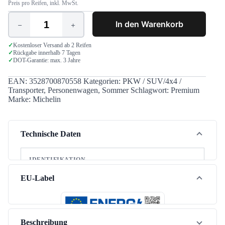
Preis pro Reifen, inkl. MwSt.
In den Warenkorb
Michelin
PRIMACY4
215/65
✓
Kostenloser Versand ab 2 Reifen
✓
Rückgabe innerhalb 7 Tagen
R17
✓
DOT-Garantie: max. 3 Jahre
103V
XL
Menge
EAN:
3528700870558
Kategorien:
PKW / SUV/4x4 /
Transporter
,
Personenwagen
,
Sommer
Schlagwort:
Premium
Marke:
Michelin
Technische Daten
IDENTIFIKATION
Marke
Michelin
EU-Label
Modell
PRIMACY4
Jahreszeit
Sommer
Beschreibung
Fahrzeugtyp
PKW