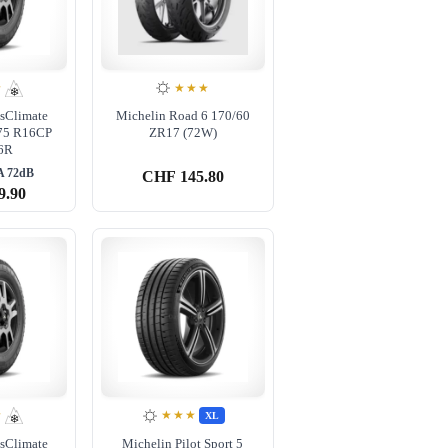
★
★★★
ssClimate
Michelin Road 6 170/60
75 R16CP
ZR17 (72W)
6R
A 72dB
CHF
145.80
9.90
★
★★★
XL
ssClimate
Michelin Pilot Sport 5