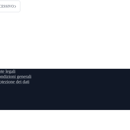
CESSIVO
te legali
ndizioni generali
otezione dei dati