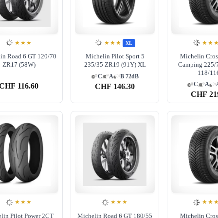
★★★
★★★
★★
XL
in Road 6 GT 120/70
Michelin Pilot Sport 5
Michelin Cro
ZR17 (58W)
235/35 ZR19 (91Y) XL
Camping 225/
118/11
C
A
B 72dB
C
A
CHF
116.60
CHF
146.30
CHF
21
★★★
★★★
★★
lin Pilot Power 2CT
Michelin Road 6 GT 180/55
Michelin Cro