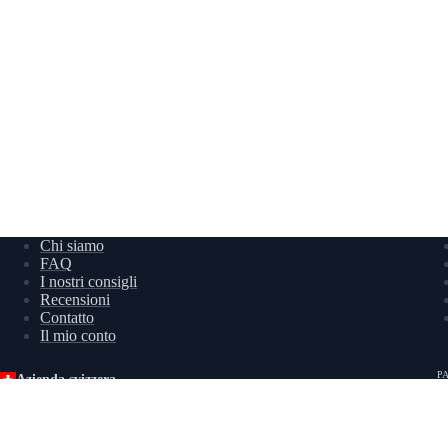
Chi siamo
FAQ
I nostri consigli
Recensioni
Contatto
Il mio conto
P
Azienda svizzera
Il vostro specialista pneumatici online
IDI : CHE-211.467.923