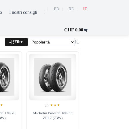
FR
DE
IT
o
I nostri consigli
FAQ
Contatto
Il mio conto
CHF
0.00
Carrello
Filtri
★★
★★★
r 6 120/70
Michelin Power 6 180/55
8W)
ZR17 (73W)