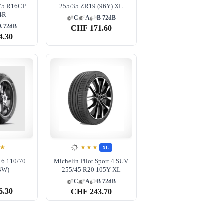
75 R16CP
255/35 ZR19 (96Y) XL
4R
C
A
B 72dB
A 72dB
CHF
171.60
4.30
★★
★★★
XL
 6 110/70
Michelin Pilot Sport 4 SUV
4W)
255/45 R20 105Y XL
C
A
B 72dB
6.30
CHF
243.70