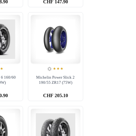
8.90
CHF
147.90
★★
★★★
 6 160/60
Michelin Power Slick 2
9W)
190/55 ZR17 (75W)
0.90
CHF
205.10