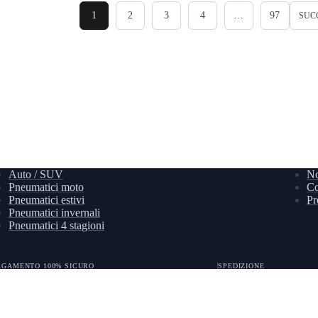
1
2
3
4
…
97
SUC
Auto / SUV
No
Pneumatici moto
Co
Pneumatici estivi
Pr
Pneumatici invernali
Pneumatici 4 stagioni
AGAMENTO 100% SICURO
SPEDIZIONE