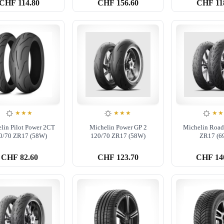
CHF
114.80
CHF
156.60
CHF
11
★★★
★★★
★
lin Pilot Power 2CT
Michelin Power GP 2
Michelin Road
0/70 ZR17 (58W)
120/70 ZR17 (58W)
ZR17 (6
CHF
82.60
CHF
123.70
CHF
14