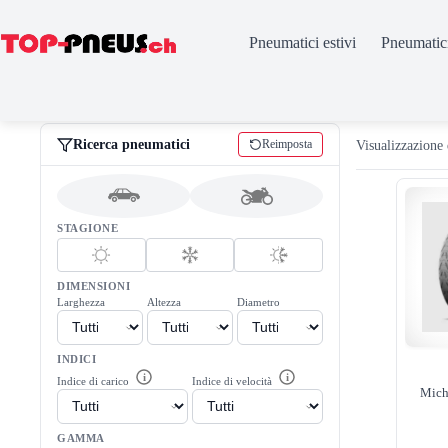
Pneumatici estivi
Pneumatici
Salta
al
contenuto
Ricerca pneumatici
Reimposta
Visualizzazione 
STAGIONE
DIMENSIONI
Larghezza
Altezza
Diametro
INDICI
i
i
Indice di carico
Indice di velocità
Mich
GAMMA