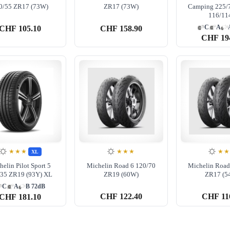
0/55 ZR17 (73W)
ZR17 (73W)
Camping 225/
116/11
C
A
CHF
105.10
CHF
158.90
CHF
19
★★★
★★★
★
XL
helin Pilot Sport 5
Michelin Road 6 120/70
Michelin Road
/35 ZR19 (93Y) XL
ZR19 (60W)
ZR17 (5
C
A
B 72dB
CHF
122.40
CHF
11
CHF
181.10