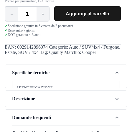
Prezzo per pneumatico, IVA inclusa
Aggiungi al carrello
Cooper
Evolution
Mtt
✓
Spedizione gratuita in Svizzera da 2 pneumatici
✓
Reso entro 7 giorni
255/70
✓
DOT garantito < 3 anni
R16
108/104Q
quantità
EAN:
0029142896074
Categorie:
Auto / SUV/4x4 / Furgone
,
Estate
,
SUV / 4x4
Tag:
Quality
Marchio:
Cooper
Specifiche tecniche
IDENTIFICAZIONE
Marca
Cooper
Descrizione
Modello
Evolution Mtt
Il Cooper Evolution Mtt (255/70R16) è uno pneumatico
Stagione
Estate
estivo versatile che unisce prestazioni e costi contenuti.
Domande frequenti
Adatto alle condizioni estive svizzere, offre buon comfort
Tipo di veicolo
SUV / 4x4
di marcia e aderenza affidabile per i vostri tragitti