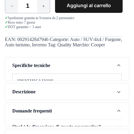
Aggiungi al carrello
Cooper
WM
SA2+
✓
Spedizione gratuita in Svizzera da 2 pneumatici
✓
Reso entro 7 giorni
175/65
✓
DOT garantito < 3 anni
R14
82T
quantità
EAN:
0029142847946
Categorie:
Auto / SUV/4x4 / Furgone
,
Auto turismo
,
Inverno
Tag:
Quality
Marchio:
Cooper
Specifiche tecniche
IDENTIFICAZIONE
Marca
Cooper
Descrizione
Modello
WM SA2+
Il Cooper WM SA2+ (175/65R14) è uno pneumatico
Stagione
Inverno
invernale che offre un eccellente equilibrio tra prestazioni
Domande frequenti
invernali e rapporto qualità-prezzo. Progettato per
Tipo di veicolo
Autovettura
conducenti svizzeri esigenti che cercano aderenza
Qual è la dimensione di questo pneumatico?
Categoria pneumatico
Qualità
affidabile su neve e strade bagnate a un prezzo giusto.