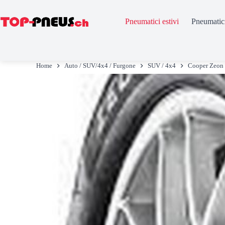
Pneumatici estivi
Pneumatici
Salta
al
Home
Auto / SUV/4x4 / Furgone
SUV / 4x4
Cooper Zeon
contenuto