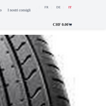
FR
DE
IT
o
I nostri consigli
FAQ
Contatto
Il mio conto
CHF
0.00
Carrello