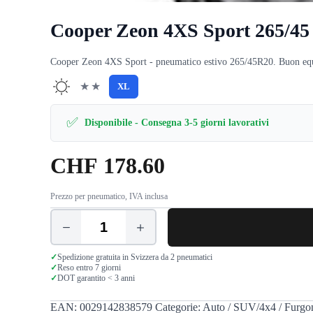
Cooper Zeon 4XS Sport 265/4
Cooper Zeon 4XS Sport - pneumatico estivo 265/45R20. Buon equili
★★
XL
✅
Disponibile - Consegna 3-5 giorni lavorativi
CHF
178.60
Prezzo per pneumatico, IVA inclusa
Cooper
Zeon
4XS
✓
Spedizione gratuita in Svizzera da 2 pneumatici
Sport
✓
Reso entro 7 giorni
✓
DOT garantito < 3 anni
265/45
R20
108Y
EAN:
0029142838579
Categorie:
Auto / SUV/4x4 / Furgo