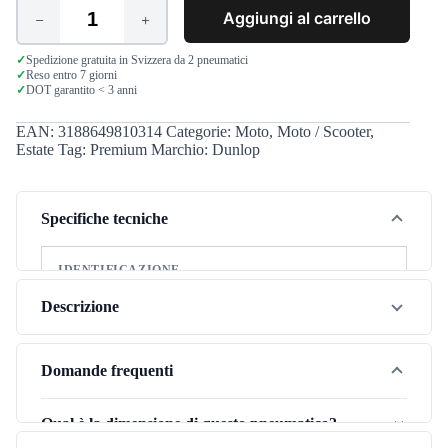
Aggiungi al carrello
Dunlop
Roadsmart
2
✓
Spedizione gratuita in Svizzera da 2 pneumatici
✓
Reso entro 7 giorni
120/60
✓
DOT garantito < 3 anni
ZR17
(55W)
quantità
EAN:
3188649810314
Categorie:
Moto
,
Moto / Scooter
,
Estate
Tag:
Premium
Marchio:
Dunlop
Specifiche tecniche
IDENTIFICAZIONE
Marca
Dunlop
Descrizione
Modello
Roadsmart 2
Il Dunlop Roadsmart 2 nella misura 120/60ZR17 è uno
Stagione
Estate
pneumatico estivo premium che eccelle sia su asciutto che
Domande frequenti
su bagnato. La sua tecnologia avanzata offre tenuta di
Tipo di veicolo
Moto
strada precisa e spazi di frenata ridotti, per una guida
Qual è la dimensione di questo pneumatico?
Categoria pneumatico
Premium
dinamica e sicura sulle strade svizzere.