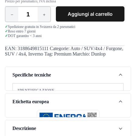
Prezzo per pneumatico, IVA inclusa
Aggiungi al carrello
Dunlop
SP
Winter
✓
Spedizione gratuita in Svizzera da 2 pneumatici
✓
Reso entro 7 giorni
Sport
✓
DOT garantito < 3 anni
3D
235/55
R18
EAN:
3188649815111
Categorie:
Auto / SUV/4x4 / Furgone
,
100H
SUV / 4x4
,
Inverno
Tag:
Premium
Marchio:
Dunlop
quantità
Specifiche tecniche
IDENTIFICAZIONE
Marca
Dunlop
Etichetta europea
Modello
SP Winter Sport 3D
Stagione
Inverno
Descrizione
Tipo di veicolo
SUV / 4x4