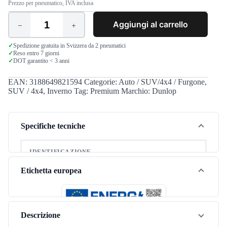
Prezzo per pneumatico, IVA inclusa
Aggiungi al carrello
Dunlop
SP
Winter
✓
Spedizione gratuita in Svizzera da 2 pneumatici
✓
Reso entro 7 giorni
Sport
✓
DOT garantito < 3 anni
4D
225/55
R18
EAN:
3188649821594
Categorie:
Auto / SUV/4x4 / Furgone
,
102H
SUV / 4x4
,
Inverno
Tag:
Premium
Marchio:
Dunlop
XL
quantità
Specifiche tecniche
IDENTIFICAZIONE
Marca
Dunlop
Etichetta europea
Modello
SP Winter Sport 4D
Stagione
Inverno
Descrizione
Tipo di veicolo
SUV / 4x4