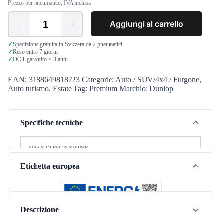
Prezzo per pneumatico, IVA inclusa
Aggiungi al carrello
Dunlop
Sport
BluResponse
✓
Spedizione gratuita in Svizzera da 2 pneumatici
✓
Reso entro 7 giorni
195/65
✓
DOT garantito < 3 anni
R15
95H
XL
EAN:
3188649818723
Categorie:
Auto / SUV/4x4 / Furgone
,
quantità
Auto turismo
,
Estate
Tag:
Premium
Marchio:
Dunlop
Specifiche tecniche
IDENTIFICAZIONE
Marca
Dunlop
Etichetta europea
Modello
Sport BluResponse
Stagione
Estate
Descrizione
Tipo di veicolo
Autovettura