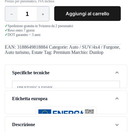
Prezzo per pneumatico, IVA inclusa
Aggiungi al carrello
Dunlop
Sport
BluResponse
✓
Spedizione gratuita in Svizzera da 2 pneumatici
✓
Reso entro 7 giorni
215/60
✓
DOT garantito < 3 anni
R16
95V
quantità
EAN:
3188649818884
Categorie:
Auto / SUV/4x4 / Furgone
,
Auto turismo
,
Estate
Tag:
Premium
Marchio:
Dunlop
Specifiche tecniche
IDENTIFICAZIONE
Marca
Dunlop
Etichetta europea
Modello
Sport BluResponse
Stagione
Estate
Descrizione
Tipo di veicolo
Autovettura