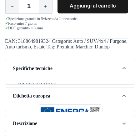
Aggiungi al carrello
Dunlop
Sport
Maxx
✓
Spedizione gratuita in Svizzera da 2 pneumatici
✓
Reso entro 7 giorni
RT
✓
DOT garantito < 3 anni
215/50
R17
91Y
EAN:
3188649819324
Categorie:
Auto / SUV/4x4 / Furgone
,
quantità
Auto turismo
,
Estate
Tag:
Premium
Marchio:
Dunlop
Specifiche tecniche
IDENTIFICAZIONE
Marca
Dunlop
Etichetta europea
Modello
Sport Maxx RT
Stagione
Estate
Descrizione
Tipo di veicolo
Autovettura
Categoria pneumatico
Premium
Il Dunlop Sport Maxx RT nella misura 215/50R17 è uno