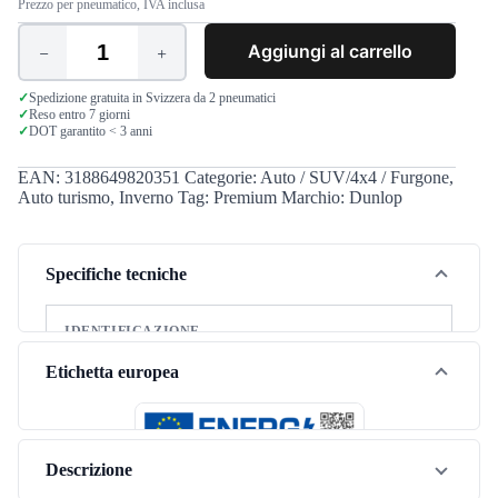
Prezzo per pneumatico, IVA inclusa
Aggiungi al carrello
Dunlop
Winter
Response
✓
Spedizione gratuita in Svizzera da 2 pneumatici
✓
Reso entro 7 giorni
2
✓
DOT garantito < 3 anni
165/70
R14
81T
EAN:
3188649820351
Categorie:
Auto / SUV/4x4 / Furgone
,
quantità
Auto turismo
,
Inverno
Tag:
Premium
Marchio:
Dunlop
Specifiche tecniche
IDENTIFICAZIONE
Marca
Dunlop
Etichetta europea
Modello
Winter Response 2
Stagione
Inverno
Descrizione
Tipo di veicolo
Autovettura