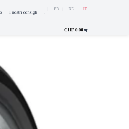
FR
DE
IT
o
I nostri consigli
FAQ
Contatto
Il mio conto
CHF
0.00
Carrello