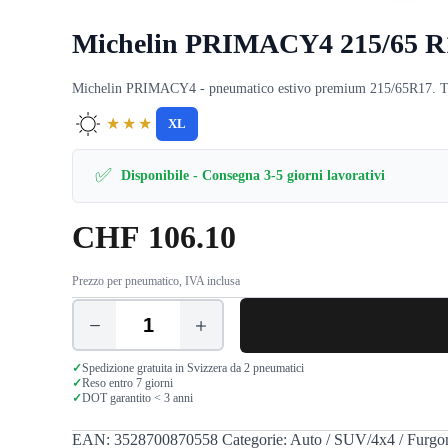
Michelin PRIMACY4 215/65 R
Michelin PRIMACY4 - pneumatico estivo premium 215/65R17. Tenuta
★★★
XL
✅
Disponibile - Consegna 3-5 giorni lavorativi
CHF
106.10
Prezzo per pneumatico, IVA inclusa
Michelin
PRIMACY4
215/65
✓
Spedizione gratuita in Svizzera da 2 pneumatici
R17
✓
Reso entro 7 giorni
✓
DOT garantito < 3 anni
103V
XL
quantità
EAN:
3528700870558
Categorie:
Auto / SUV/4x4 / Furgo